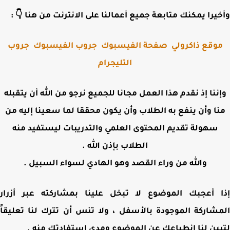
وأخيرا يمكنك متابعة جميع أعمالنا على الانترنت من هنا 
جروب
جروب الفيسبوك
صفحة الفيسبوك
موقع ذاكرول
التليجرام
وإننا إذ نقدم هذا العمل مجانا للجميع نرجو من الله أن يتقب
منا وأن ينفع به الطلاب وأن يكون محققا لما سعينا إليه 
سهولة تقديم المحتوى العلمي والتدريبات ليستفيد منه
الطلاب بإذن الله .
والله من وراء القصد وهو الهادي لسواء السبيل .
إذا أعجبك الموضوع لا تبخل علينا بمشاركته عبر أز
المشاركة الموجودة بالأسفل ، ولا تنس أن تترك لنا تعلي
لتبين لنا انطباعك عن الموضوع ومدى استفادتك من