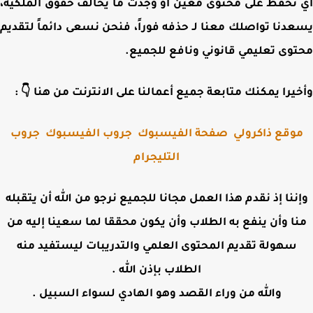
أي تحفظ على محتوى معين أو وجدت ما يخالف حقوق الملك
يسعدنا تواصلك معنا لـ حذفه فوراً، فنحن نسعى دائماً لتق
محتوى تعليمي قانوني ونافع للجم
وأخيرا يمكنك متابعة جميع أعمالنا على الانترنت من هنا 
جروب
جروب الفيسبوك
صفحة الفيسبوك
موقع ذاكرول
التليجرام
وإننا إذ نقدم هذا العمل مجانا للجميع نرجو من الله أن يتقب
منا وأن ينفع به الطلاب وأن يكون محققا لما سعينا إليه 
سهولة تقديم المحتوى العلمي والتدريبات ليستفيد منه
الطلاب بإذن الله .
والله من وراء القصد وهو الهادي لسواء السبيل .