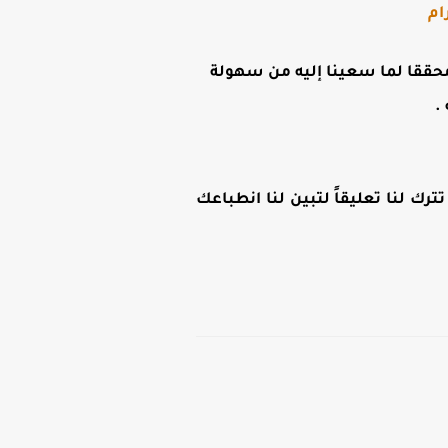
ام
ن محققا لما سعينا إليه من سهولة
.
رك لنا تعليقاً لتبين لنا انطباعك