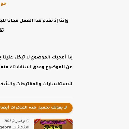
موق
وإننا إذ نقدم هذا العمل مجانا لل
تق
إذا أعجبك الموضوع لا تبخل علينا ب
عن الموضوع ومدى استفادتك منه .
للاستفسارات والمقترحات والشكاوى
لا يفوتك تحميل هذه المذكرات أيضا
نوفمبر 2, 2025
امتحانات Algebra للصف الثانى الاعدادي ترم اول 2025