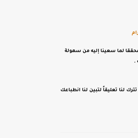
ام
ن محققا لما سعينا إليه من سهولة
.
رك لنا تعليقاً لتبين لنا انطباعك