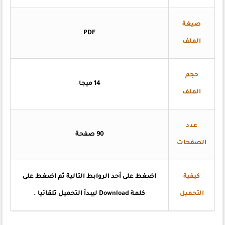
صيغة
PDF
الملف
حجم
14 ميجا
الملف
عدد
90 صفحة
الصفحات
كيفية
اضغط
على أحد الروابط التالية ثم اضغط على
التحميل
كلمة Download ليبدأ التحميل تلقائيا
.