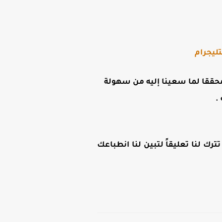
ليجرام
ن محققا لما سعينا إليه من سهولة
.
رك لنا تعليقاً لتبين لنا انطباعك