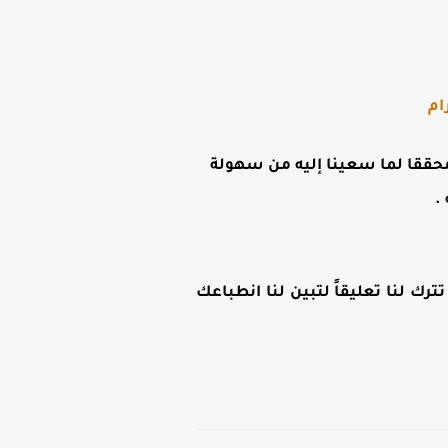
ام
ن محققا لما سعينا إليه من سهولة
.
رك لنا تعليقاً لتبين لنا انطباعك