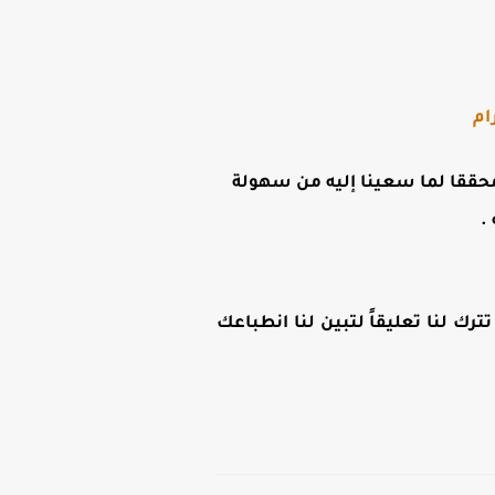
ام
ن محققا لما سعينا إليه من سهولة
.
رك لنا تعليقاً لتبين لنا انطباعك