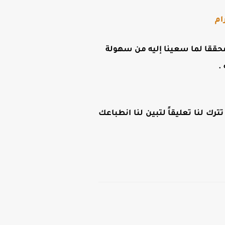
ام
ن محققا لما سعينا إليه من سهولة
.
رك لنا تعليقاً لتبين لنا انطباعك