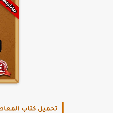
تحميل كتاب المعاصر ICT للصف الرابع الابتدائي لغات PDF 2026 الت