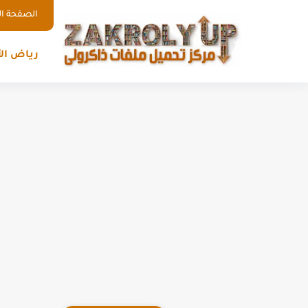
الصفحة ال
رياض ال