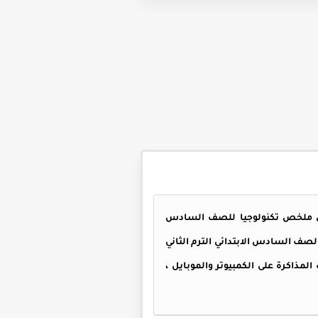
ادس الترم الثاني على ملخص تكنولوجيا للصف السادس
تها الأصلية ، مذكرة تكنولوجيا الصف السادس الابتدائي الترم الثاني
الابتدائي الترم الثاني 2026 جاهزة للطباعة وكذلك المذاكرة على الكمبيوتر والموبايل ،