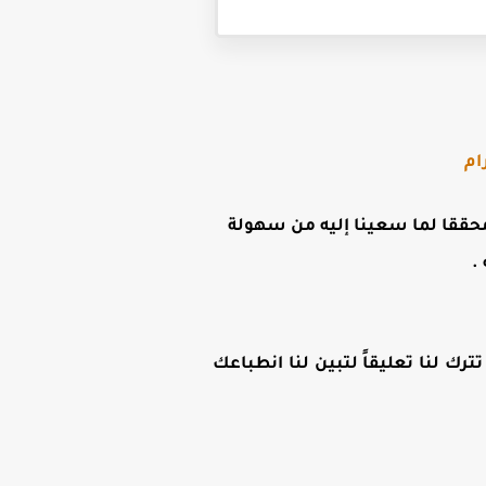
ام
ن محققا لما سعينا إليه من سهولة
.
رك لنا تعليقاً لتبين لنا انطباعك