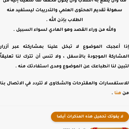
ا وأن ينفع به الطلاب وأن يكون محققا لما سعينا إليه من
سهولة تقديم المحتوى العلمي والتدريبات ليستفيد منه
الطلاب بإذن الله .
والله من وراء القصد وهو الهادي لسواء السبيل .
 أعجبك الموضوع لا تبخل علينا بمشاركته عبر أزرار
شاركة الموجودة بالأسفل ، ولا تنس أن تترك لنا تعليقاً
ين لنا انطباعك عن الموضوع ومدى استفادتك منه .
ستفسارات والمقترحات والشكاوى لا تتردد في الاتصال بنا
هنا
.
لا يفوتك تحميل هذه المذكرات أيضا