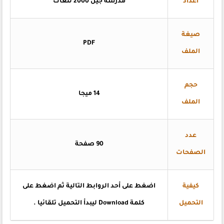
اعداد
مدرسة جيل 2000 للغات
صيغة
PDF
الملف
حجم
14 ميجا
الملف
عدد
90 صفحة
الصفحات
كيفية
اضغط على أحد الروابط التالية ثم اضغط على
التحميل
كلمة Download ليبدأ التحميل تلقائيا .