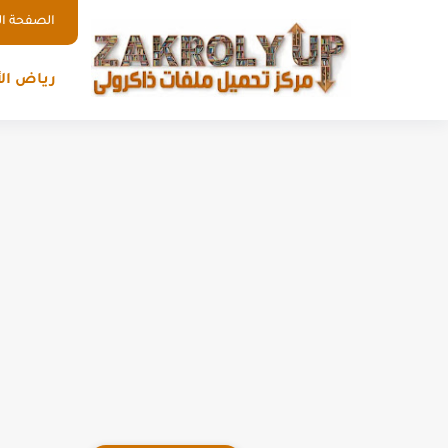
الصفحة ال
رياض ال