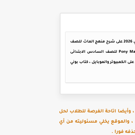
كتاب بوني ماث الصف السادس الابتدائي الترم الثاني 2026 PDF ، يحتوي كتاب بوني ماث الصف السادس الابتدائي 2026 على شرح منهج الماث للصف
السادس الابتدائى الترم الثانى ، كتاب بوني ماث سادسه ابتدائي ترم ثاني كامل بنسخته الأصلية ، كتاب Pony Maths للصف السادس الابتدائى
 للطباعة وكذلك المذاكرة على الكمبيوتر والموبايل ، كتاب بوني
 وأيضا اتاحة الفرصة للطلاب لحل
 ، والموقع يخلي مسئوليته من أي
فه فورا .