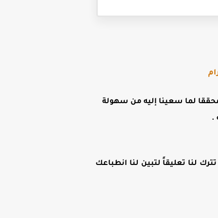
ام
ن محققا لما سعينا إليه من سهولة
.
رك لنا تعليقاً لتبين لنا انطباعك