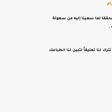
ام
ن محققا لما سعينا إليه من سهولة
.
رك لنا تعليقاً لتبين لنا انطباعك