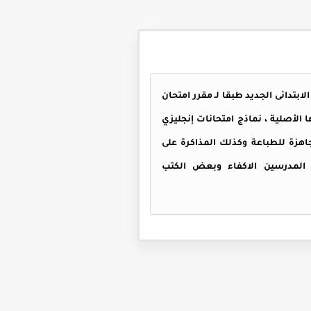
انجليزي للصف الرابع الابتدائى الجديد طبقا لـ مقرر امتحان
كاملة بنسختها الأصلية ، نماذج امتحانات إنجليزي
فمبر للصف الرابع الابتدائي منسقة بأعلى جودة ، امتحانات انجليزي رابعه ابتدائي شهر نوفمبر 2026 جاهزة للطباعة وكذلك المذاكرة على
رابع الابتدائي شهر نوفمبر 2026 من اعداد نخبة من المدرسين الاكفاء وبعض الكتب