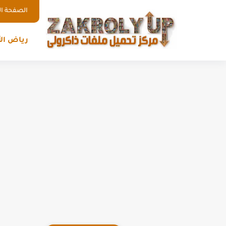
الصفحة ال
رياض ال