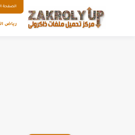
الصفحة ال
رياض ال