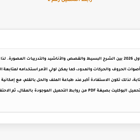
رابط التحميل رقم 2
يجمع بوكليت عربي اولي ابتدائي ترم اول 2026 بين الشرح البسيط والقصص والأناشيد والتدريب
أصوات الحروف والحركات والمدود، كما يمكن لولي الأمر استخدامه لمتابعة الق
 لذلك تكون الاستفادة أكبر عند طباعة الملف والحل بالقلم، مع إمكانية فتح
لمراجعة الشرح والقصص. يمكنكم تحميل البوكليت بصيغة PDF من روابط التحميل الم