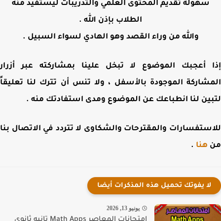
سهولة تقديم المحتوى العلمي والتدريبات ليستفيد منه
الطلاب بإذن الله .
والله من وراء القصد وهو الهادي لسواء السبيل .
 أعجبك الموضوع لا تبخل علينا بمشاركته عبر أزرار
شاركة الموجودة بالأسفل ، ولا تنس أن تترك لنا تعليقاً
ين لنا انطباعك عن الموضوع ومدى استفادتك منه .
ستفسارات والمقترحات والشكاوى لا تتردد في الاتصال بنا
هنا
.
لا يفوتك تحميل هذه المذكرات أيضا
يونيو 13, 2026
امتحانات المعاصر Math Apps تانيه ثانوي