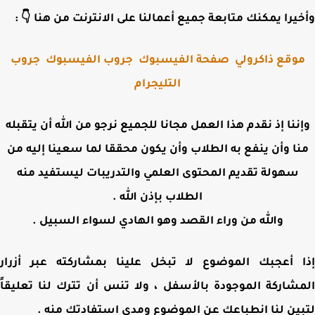
وأخيرا يمكنك متابعة جميع أعمالنا على الانترنت من هنا 
جروب
جروب الفيسبوك
صفحة الفيسبوك
موقع ذاكرول
التليجرام
وإننا إذ نقدم هذا العمل مجانا للجميع نرجو من الله أن يتقب
منا وأن ينفع به الطلاب وأن يكون محققا لما سعينا إليه 
سهولة تقديم المحتوى العلمي والتدريبات ليستفيد منه
الطلاب بإذن الله .
والله من وراء القصد وهو الهادي لسواء السبيل .
إذا أعجبك الموضوع لا تبخل علينا بمشاركته عبر أز
المشاركة الموجودة بالأسفل ، ولا تنس أن تترك لنا تعلي
لتبين لنا انطباعك عن الموضوع ومدى استفادتك من