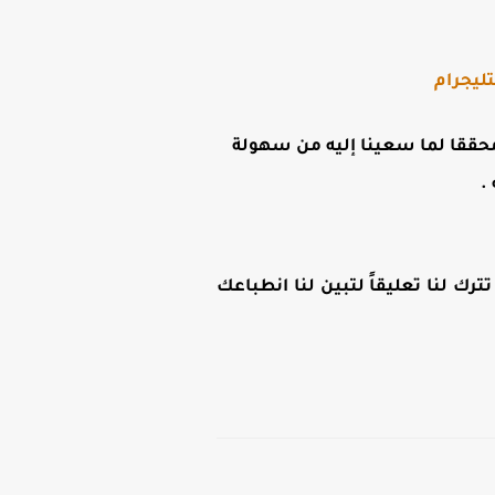
ليجرام
ن محققا لما سعينا إليه من سهولة
.
رك لنا تعليقاً لتبين لنا انطباعك