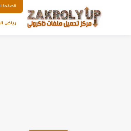
الصفحة ال
رياض ال