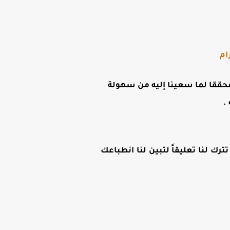
ام
ن محققا لما سعينا إليه من سهولة
.
رك لنا تعليقاً لتبين لنا انطباعك