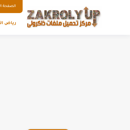
الصفحة ال
رياض ال