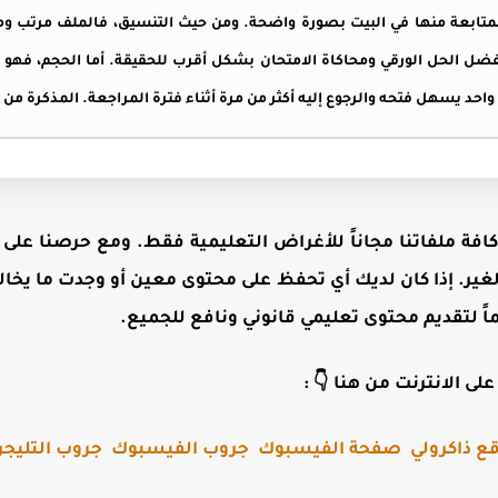
متابعة منها في البيت بصورة واضحة. ومن حيث التنسيق، فالملف مرتب و
 يفضل الحل الورقي ومحاكاة الامتحان بشكل أقرب للحقيقة. أما الحجم، فه
احد يسهل فتحه والرجوع إليه أكثر من مرة أثناء فترة المراجعة. المذكرة من
ر كافة ملفاتنا مجاناً للأغراض التعليمية فقط. ومع حرصنا عل
غير. إذا كان لديك أي تحفظ على محتوى معين أو وجدت ما يخا
ماً لتقديم محتوى تعليمي قانوني ونافع للجميع.
لى الانترنت من هنا 👇 :
ع ذاكرولي
صفحة الفيسبوك
جروب الفيسبوك
جروب التليجر