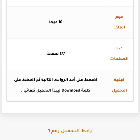
حجم
10 ميجا
الملف
عدد
177 صفحة
الصفحات
كيفية
اضغط على أحد الروابط التالية ثم اضغط على
التحميل
كلمة Download ليبدأ التحميل تلقائيا .
رابط التحميل رقم 1