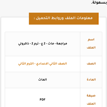
هولة
.
معلومات الملف وروابط التحميل :
اسم
مراجعة - ماث - 2 ع - ترم 2 - ذاكرولي
الملف
الصف
الصف الثاني الاعدادي - الترم الثاني
المادة
الماث
صيغة
PDF
الملف