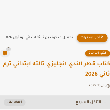
تحميل مذكرة دين ثالثة ابتدائي ترم أول 2026 PDF لمدرسة...
📁 آخر المذكرات
0
تب 3ب ت2
اب قطر الندي انجليزي تالته ابتدائي ترم
 2026
ير 13, 2025
التنقل السريع