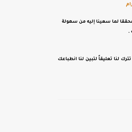
ام
ن محققا لما سعينا إليه من سهولة
.
رك لنا تعليقاً لتبين لنا انطباعك