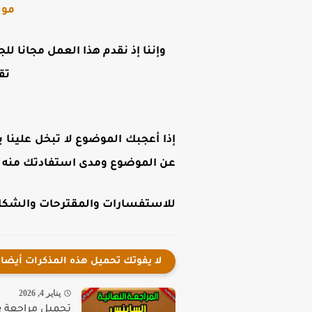
موق
وإننا إذ نقدم هذا العمل مجانا لل
تق
إذا أعجبك الموضوع لا تبخل علينا ب
عن الموضوع ومدى استفادتك منه .
للاستفسارات والمقترحات والشكاوى
لا يفوتك تحميل هذه المذكرات أيضا
يناير 4, 2026
تحميل مراجعة Science للصف الثاني الاعدادي الترم الاول 2026