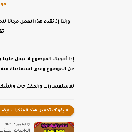
موق
وإننا إذ نقدم هذا العمل مجانا لل
تق
إذا أعجبك الموضوع لا تبخل علينا ب
عن الموضوع ومدى استفادتك منه .
للاستفسارات والمقترحات والشكاوى
لا يفوتك تحميل هذه المذكرات أيضا
نوفمبر 2, 2025
الواجبات المنزلية للص