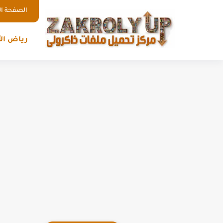
الصفحة ال
رياض ال