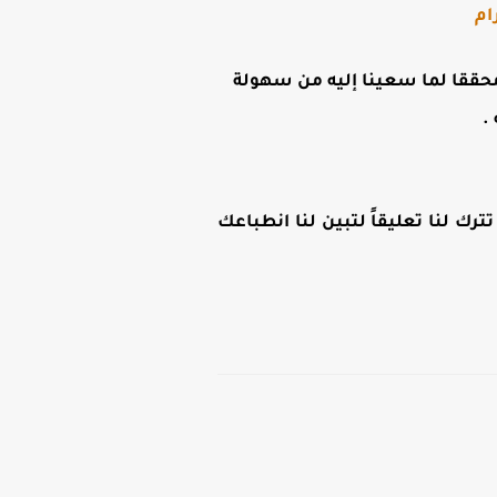
ام
ن محققا لما سعينا إليه من سهولة
.
رك لنا تعليقاً لتبين لنا انطباعك