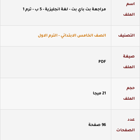
سم
مراجعة بت باي بت - لغة انجليزية - 5 ب - ترم 1
لملف
لتصنيف
الصف الخامس الابتدائي - الترم الاول
يغة
PDF
لملف
جم
21 ميجا
لملف
دد
96 صفحة
لصفحات