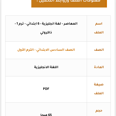
معلومات الملف وروابط التحميل :
اسم
المعاصر - لغة انجليزية - 6 ابتدائي - ترم 1 -
الملف
ذاكرولي
الصف
الصف السادس الابتدائي - الترم الأول
المادة
اللغة الانجليزية
صيغة
PDF
الملف
حجم
65 ميجا