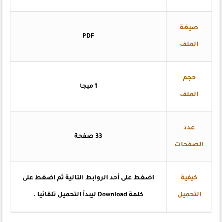
صيغة
PDF
الملف
حجم
1 ميجا
الملف
عدد
33 صفحة
الصفحات
كيفية
اضغط على أحد الروابط التالية ثم اضغط على
التحميل
كلمة Download ليبدأ التحميل تلقائيا .