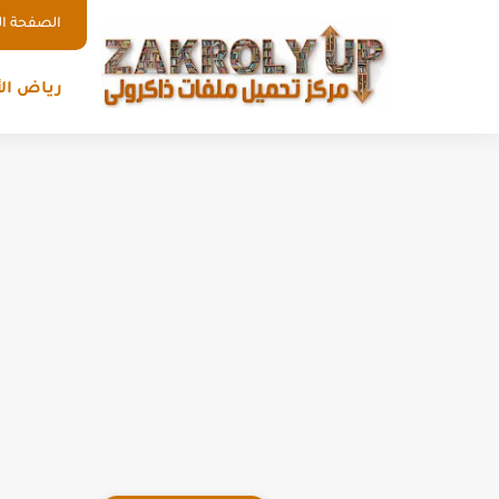
الصفحة ال
رياض ال