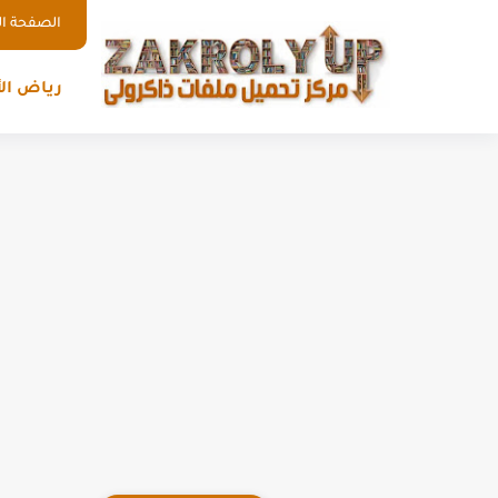
الصفحة ال
رياض ال