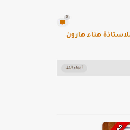
0
للاستاذة هناء هارون