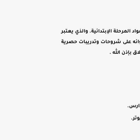
د المرحلة الإبتدائية. والذي يعتبر
وائه على شروحات وتدريبات حصرية
بإذن الله .
دارس.