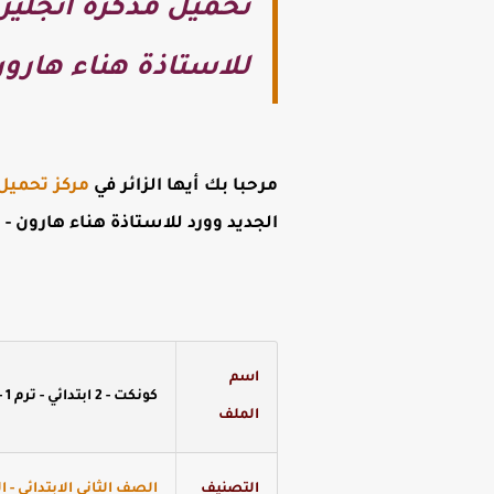
تحميل مذكرة انجليزى
للاستاذة هناء هارو
مرحبا بك أيها الزائر في
مركز تحميل
الجديد وورد للاستاذة هناء هارون -
م
اسم
كونكت - 2 ابتدائي - ترم 1 - مذكرة 5
الملف
التصنيف
الصف الثاني الابتدائي - ال