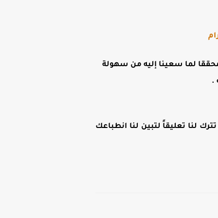
ام
ن محققا لما سعينا إليه من سهولة
.
رك لنا تعليقاً لتبين لنا انطباعك