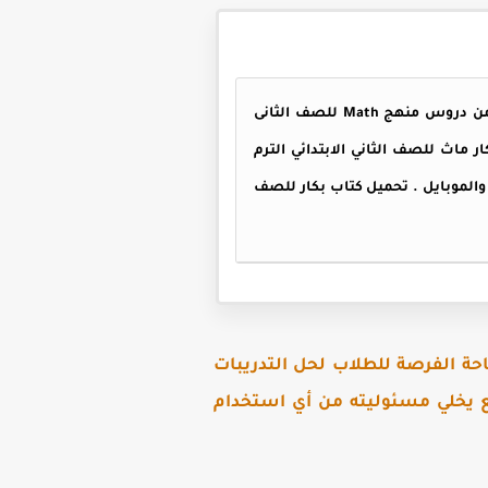
، يحتوي الكتاب على شرح مميز وتدريبات متنوعة على كل درس من دروس منهج Math للصف الثانى
امل بنسخته الأصلية ، كتاب بكار ماث للصف الثاني الابتدائي الترم
والموبايل . تحميل كتاب بكار للصف
حة الفرصة للطلاب لحل التدريبات
قع يخلي مسئوليته من أي استخدام