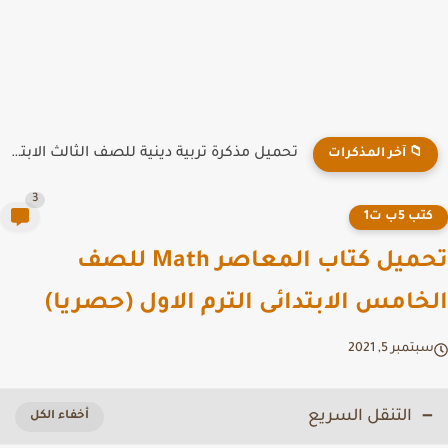
تحميل مذكرة تربية دينية للصف الثالث الابتدائي ترم أول 2026...
📁 آخر المذكرات
3
تب 5ب ت1
تحميل كتاب المعاصر Math للصف
خامس الابتدائى الترم الاول (حصريا)
تمبر 5, 2021
التنقل السريع