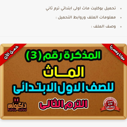
تحميل بوكليت ماث اولى ابتدائي ترم ثاني
معلومات الملف وروابط التحميل :
وصف الملف :