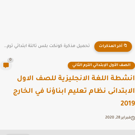
تحميل مذكرة كونكت بلس تالتة ابتدائي ترم أول لمدرسة العلا...
📁 آخر المذكرات
0
لصف الأول الإبتدائي الترم الثاني
شطة اللغة الانجليزية للصف الاول
ابتدائى نظام تعليم ابناؤنا في الخارج
20
راير 28, 2020