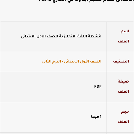
بتدائى نظام تعليم ابناؤنا في الخارج 2019 .
سم
انشطة اللغة الانجليزية للصف الاول الابتدائي
لملف
لتصنيف
الصف الأول الابتدائي - الترم الثاني
يغة
PDF
لملف
جم
1 ميجا
لملف