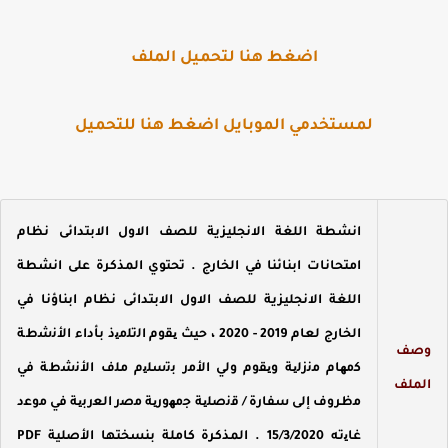
اضغط هنا لتحميل الملف
لمستخدمي الموبايل اضغط هنا للتحميل
انشطة اللغة الانجليزية للصف الاول الابتدائى نظام
امتحانات ابنائنا في الخارج . تحتوي المذكرة على انشطة
اللغة الانجليزية للصف الاول الابتدائى نظام ابناؤنا في
الخارج لعام 2019 - 2020 ، حيث ﯾﻘوم اﻟﺗﻠﻣﯾذ ﺑﺄداء اﻷﻧﺷطﺔ
صف
ﻛﻣﮭﺎم ﻣﻧزﻟﯾﺔ وﯾﻘوم وﻟﻲ اﻷﻣر ﺑﺗﺳﻠﯾم ﻣﻠف اﻷﻧﺷطﺔ ﻓﻲ
لملف
ﻣظروف إﻟﻰ ﺳﻔﺎرة / ﻗﻧﺻﻠﯾﺔ ﺟﻣﮭورﯾﺔ ﻣﺻر اﻟﻌرﺑﯾﺔ ﻓﻲ ﻣوﻋد
ﻏﺎﯾته 15/3/2020 . المذكرة كاملة بنسختها الأصلية PDF