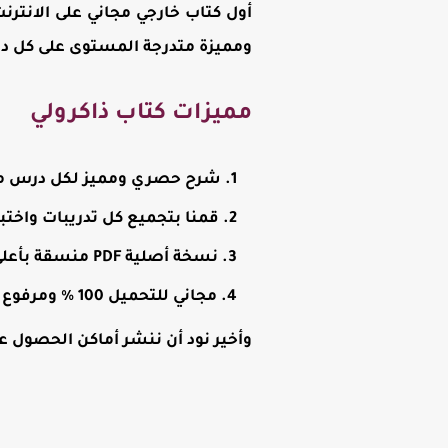
أول كتاب خارجي مجاني على الانتر
ومميزة متدرجة المستوى على كل در
مميزات كتاب ذاكرولي
شرح حصري ومميز لكل درس من 
قمنا بتجميع كل تدريبات واختب
نسخة أصلية PDF منسقة بأعلى جودة وجاهزة للطباعة وكذلك المذاكرة على الموبايل أو الكمبيوتر.
مجاني للتحميل 100 % ومرفوع على سيرفرات آمنة وسريعة التحميل (تحميل مباشر).
وأخير نود أن ننشر أماكن الحصول عل