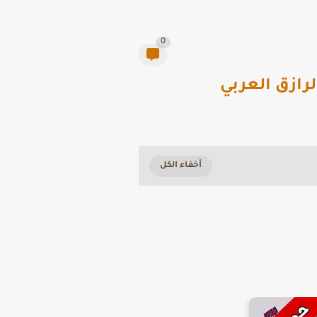
0
رازق العربي