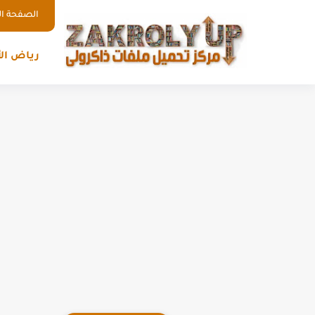
الصفحة ال
رياض ال